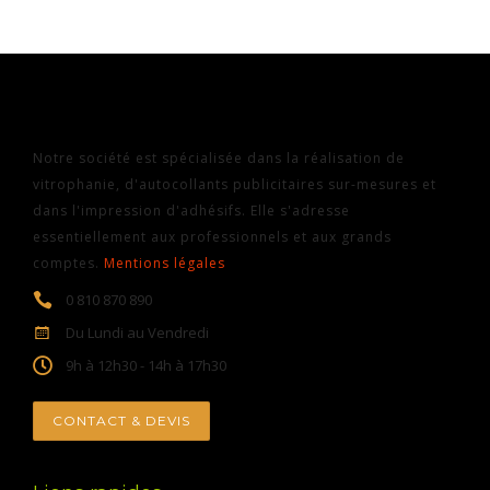
Notre société est spécialisée dans la réalisation de
vitrophanie, d'autocollants publicitaires sur-mesures et
dans l'impression d'adhésifs. Elle s'adresse
essentiellement aux professionnels et aux grands
comptes.
Mentions légales
0 810 870 890
Du Lundi au Vendredi
9h à 12h30 - 14h à 17h30
CONTACT & DEVIS