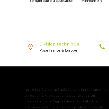
Température d’application
Minimum 5°C
Division technique
Pose France & Europe
Notre société est spécialisée dans la réalisation de
vitrophanie, d'autocollants publicitaires sur-
mesures et dans l'impression d'adhésifs. Elle
s'adresse essentiellement aux professionnels et