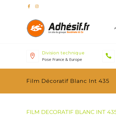
Division technique
Pose France & Europe
Film Décoratif Blanc Int 435
FILM DECORATIF BLANC INT 43