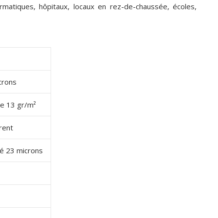
rmatiques, hôpitaux, locaux en rez-de-chaussée, écoles,
crons
ue 13 gr/m²
rent
né 23 microns