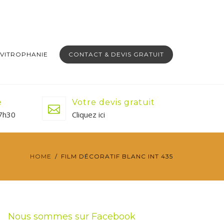
Adhesif.fr
est un site du groupe
SoulShake & Co
VITROPHANIE
CONTACT & DEVIS GRATUIT
e
Votre devis gratuit
17h30
Cliquez ici
HOME
FILM DÉCORATIF BLANC INT 435
Nous sommes sur Facebook