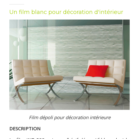
CONTACT & DEVIS GRATUIT
Un film blanc pour décoration d'intérieur
Film dépoli pour décoration intérieure
DESCRIPTION