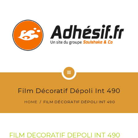
RÉALISATIONS CLIENTS
VITROPHANIE
CONTACT & DEVIS GRATUIT
ACCUEIL
Film Décoratif Dépoli Int 490
TYPES D’ADHÉSIFS
HOME
FILM DÉCORATIF DÉPOLI INT 490
RÉALISATIONS CLIENTS
VITROPHANIE
FILM DECORATIF DEPOLI INT 490