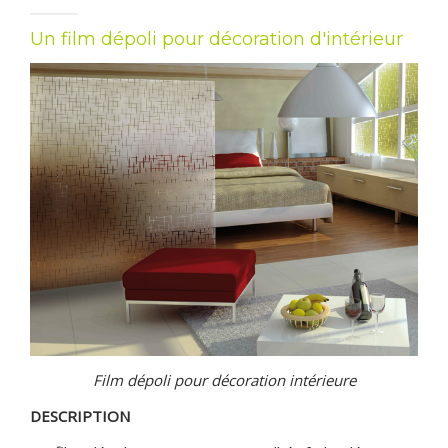
CONTACT & DEVIS GRATUIT
Un film dépoli pour décoration d'intérieur
Film dépoli pour décoration intérieure
DESCRIPTION